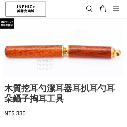
木質挖耳勺潔耳器耳扒耳勺耳
朵鑷子掏耳工具
NT$ 330