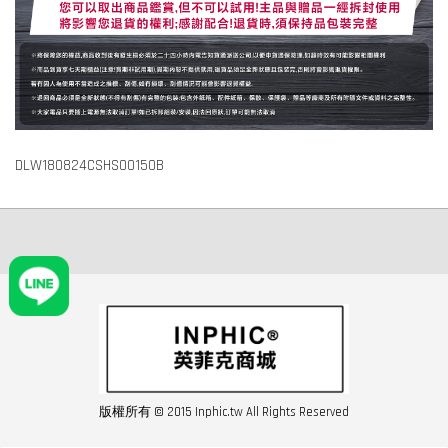
DLW180824CSHS00150B
版權所有 © 2015 Inphic.tw All Rights Reserved