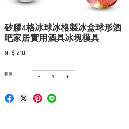
矽膠4格冰球冰格製冰盒球形酒
吧家居實用酒具冰塊模具
NT$ 210
數量
-
+