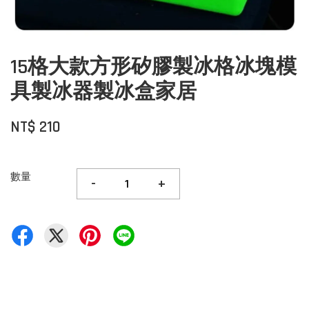
15格大款方形矽膠製冰格冰塊模
具製冰器製冰盒家居
NT$ 210
數量
-
+