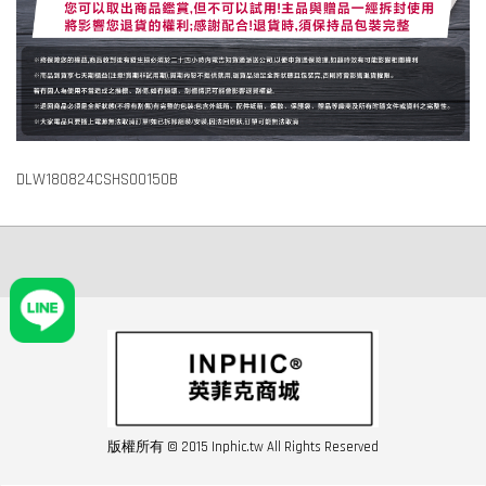
DLW180824CSHS00150B
版權所有 © 2015 Inphic.tw All Rights Reserved