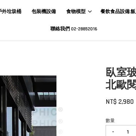
戶外垃圾桶
包裝機設備
食物模型
餐飲食品設備.
聯絡我們 02-28852016
臥室
北歐
NT$ 2,980
數量
-