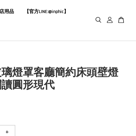
飯店用品
【官方LINE:@inphic】
玻璃燈罩客廳簡約床頭壁燈
閱讀圓形現代
+