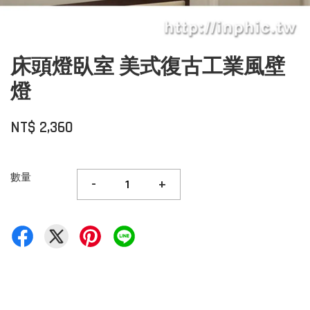
床頭燈臥室 美式復古工業風壁
燈
NT$ 2,360
數量
-
+