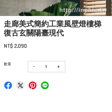
走廊美式簡約工業風壁燈樓梯
復古玄關陽臺現代
NT$ 2,090
數量
-
+