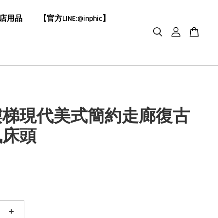
飯店用品
【官方LINE:@inphic】
樓梯現代美式簡約走廊復古
風床頭
+