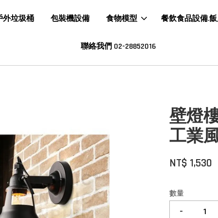
戶外垃圾桶
包裝機設備
食物模型
餐飲食品設備.
聯絡我們 02-28852016
壁燈
工業
NT$ 1,530
數量
-