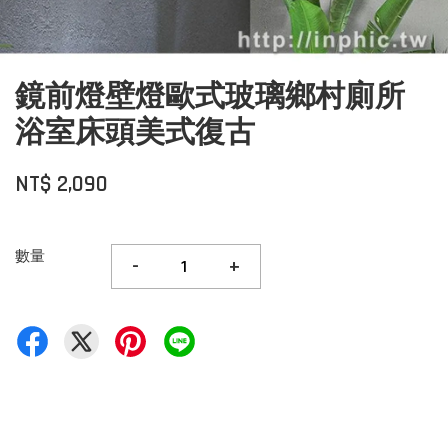
鏡前燈壁燈歐式玻璃鄉村廁所
浴室床頭美式復古
NT$ 2,090
數量
-
+