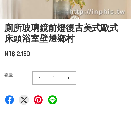
廁所玻璃鏡前燈復古美式歐式
床頭浴室壁燈鄉村
NT$ 2,150
數量
-
+