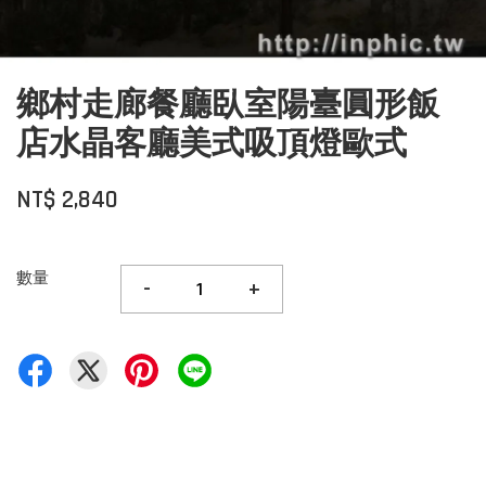
鄉村走廊餐廳臥室陽臺圓形飯
店水晶客廳美式吸頂燈歐式
NT$ 2,840
數量
-
+