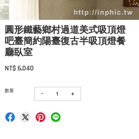
圓形鐵藝鄉村過道美式吸頂燈
吧臺簡約陽臺復古半吸頂燈餐
廳臥室
NT$ 6,040
數量
-
+