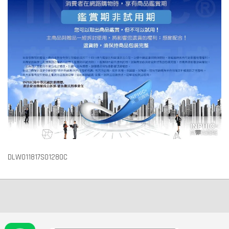
DLW011817S01280C