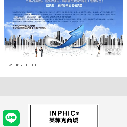
DLW011817S01280C