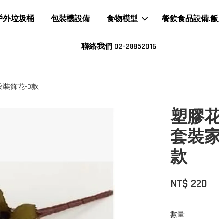
戶外垃圾桶
包裝機設備
食物模型
餐飲食品設備.
聯絡我們 02-28852016
裝飾花-D款
塑膠
套裝家
款
NT$ 220
數量