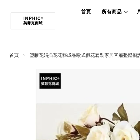
首頁
所有商品
›
首頁
塑膠花娟插花花藝成品歐式假花套裝家居客廳整體擺設