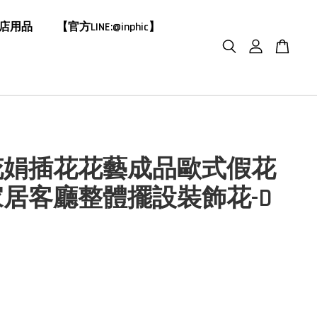
飯店用品
【官方LINE:@inphic】
花娟插花花藝成品歐式假花
居客廳整體擺設裝飾花-D