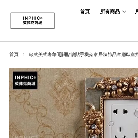
首頁
所有商品
›
首頁
歐式美式奢華開關貼牆貼手機架家居牆飾品客廳臥室插