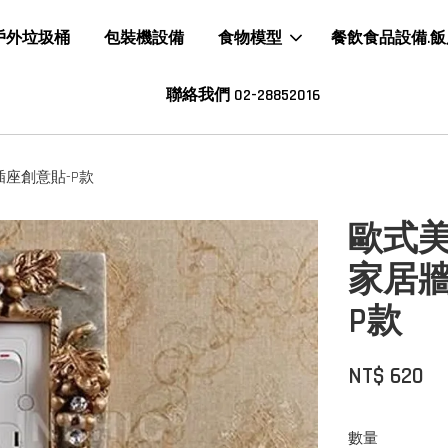
戶外垃圾桶
包裝機設備
食物模型
餐飲食品設備.
聯絡我們 02-28852016
座創意貼-P款
歐式
家居
P款
NT$ 620
數量