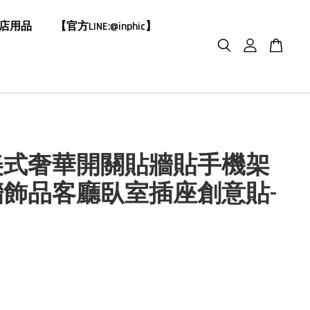
飯店用品
【官方LINE:@inphic】
美式奢華開關貼牆貼手機架
牆飾品客廳臥室插座創意貼-