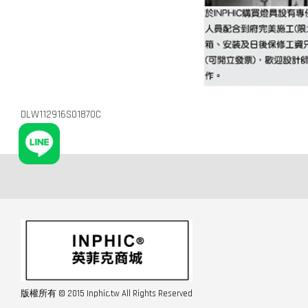
DLW112916S01870C
版權所有 © 2015 Inphic.tw All Rights Reserved