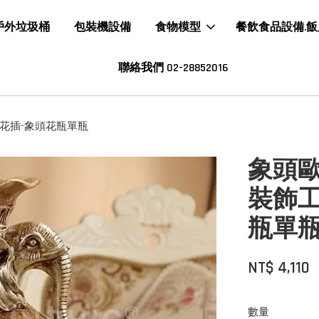
戶外垃圾桶
包裝機設備
食物模型
餐飲食品設備.
聯絡我們 02-28852016
花插-象頭花瓶單瓶
象頭
裝飾工
瓶單
NT$ 4,110
數量