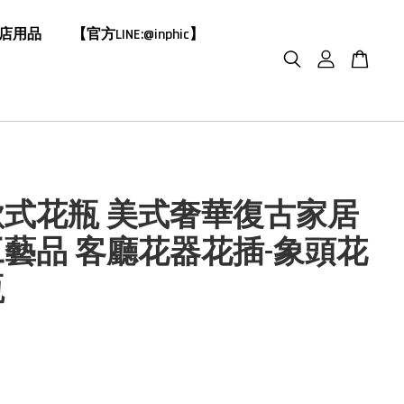
飯店用品
【官方LINE:@inphic】
歐式花瓶 美式奢華復古家居
藝品 客廳花器花插-象頭花
瓶