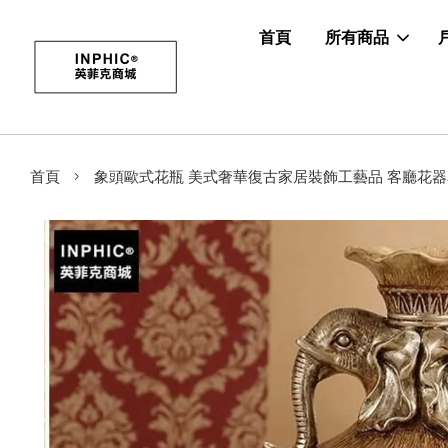
首頁
所有商品
›
首頁
象頭歐式花瓶 美式奢華復古家居裝飾工藝品 客廳花器