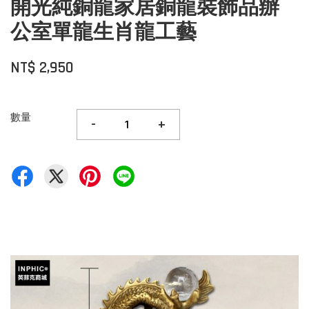
開光純銅龍家居銅龍裝飾品辦
公室單龍生肖龍工藝
NT$ 2,950
數量
-
+