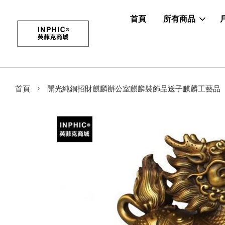
首頁
所有商品
›
首頁
開光純銅招財麒麟辦公室麒麟裝飾品送子麒麟工藝品