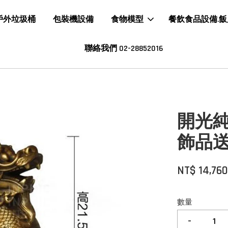
戶外垃圾桶
包裝機設備
食物模型
餐飲食品設備.
聯絡我們 02-28852016
開光
飾品
NT$ 14,76
數量
-