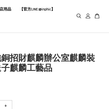
飯店用品
【官方LINE:@inphic】
純銅招財麒麟辦公室麒麟裝
送子麒麟工藝品
0
+