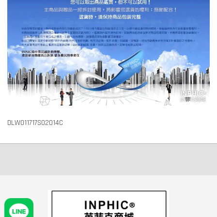
DLW011717S02014C