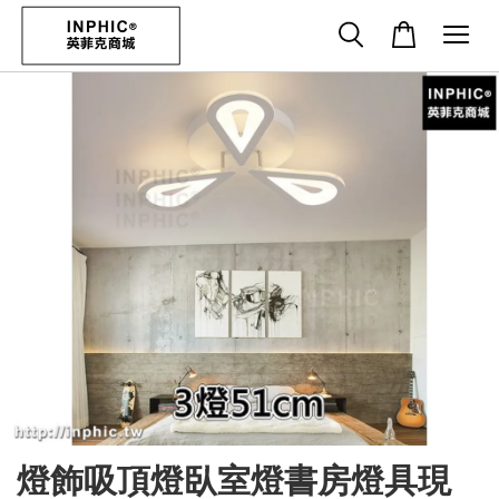
燈飾吸頂燈臥室燈書房燈具現