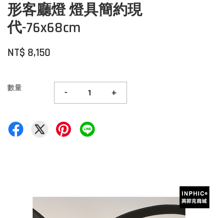
形客廳燈 燈具簡約現
代-76x68cm
NT$ 8,150
數量
-
+