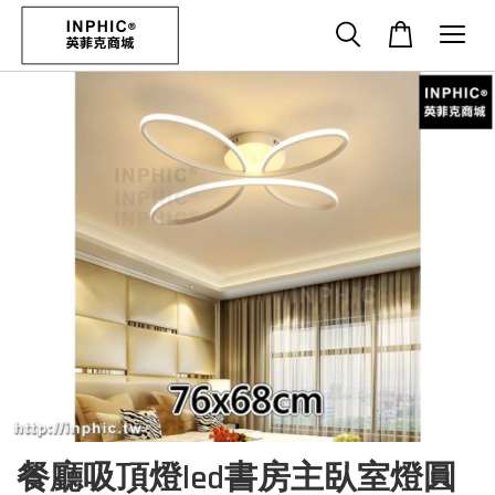
餐廳吸頂燈led書房主臥室燈圓