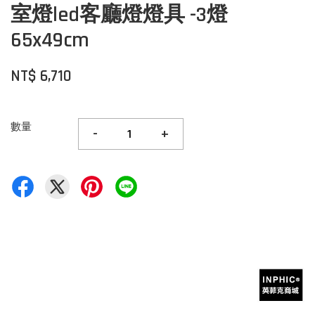
室燈led客廳燈燈具 -3燈
65x49cm
NT$ 6,710
數量
-
+