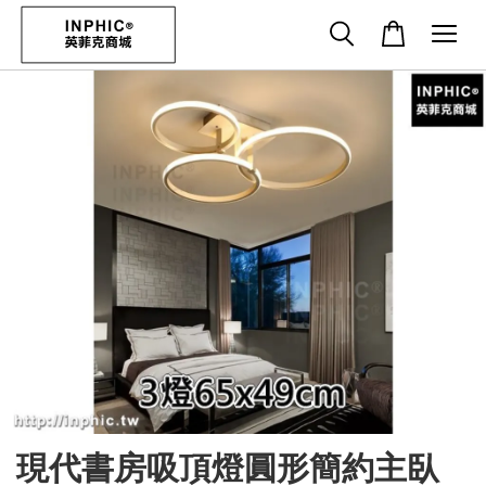
現代書房吸頂燈圓形簡約主臥