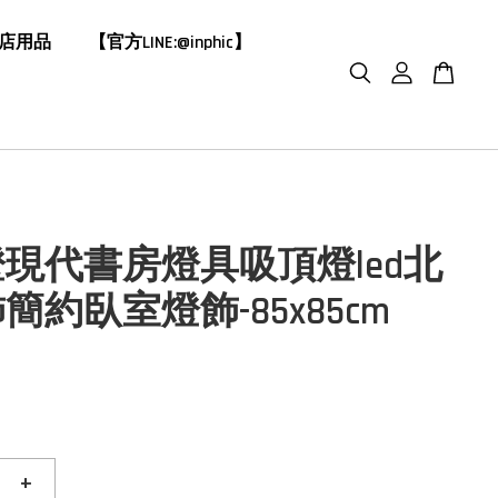
飯店用品
【官方LINE:@inphic】
現代書房燈具吸頂燈led北
簡約臥室燈飾-85x85cm
+