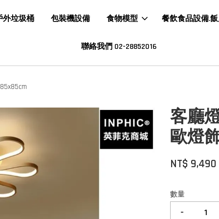
戶外垃圾桶
包裝機設備
食物模型
餐飲食品設備.
聯絡我們 02-28852016
x85cm
客廳燈
歐燈飾
NT$ 9,490
數量
-