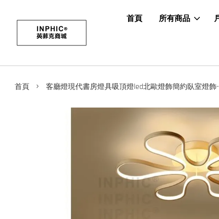
首頁
所有商品
›
首頁
客廳燈現代書房燈具吸頂燈led北歐燈飾簡約臥室燈飾-85