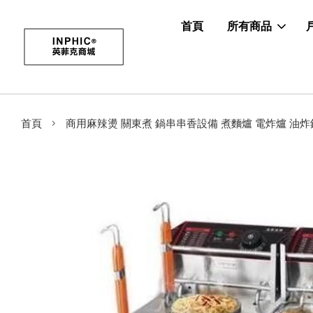
首頁
所有商品
›
首頁
商用麻辣燙 關東煮 鍋串串香設備 煮麵爐 電炸爐 油炸