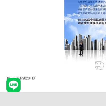
DLW031117S02841B