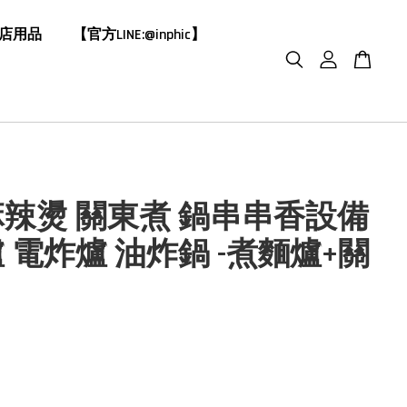
飯店用品
【官方LINE:@inphic】
辣燙 關東煮 鍋串串香設備
 電炸爐 油炸鍋 -煮麵爐+關