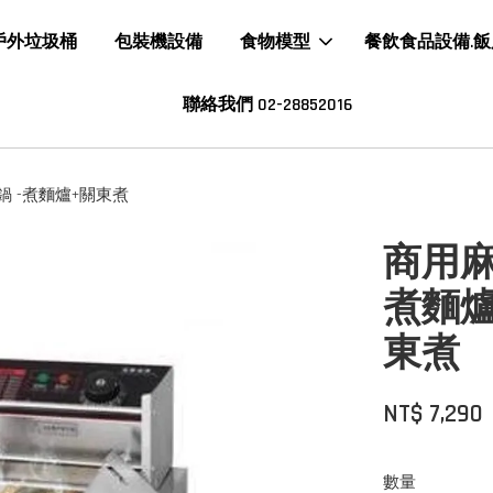
戶外垃圾桶
包裝機設備
食物模型
餐飲食品設備.
聯絡我們 02-28852016
鍋 -煮麵爐+關東煮
商用麻
煮麵爐
東煮
NT$ 7,290
數量