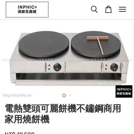
電熱雙頭可麗餅機不鏽鋼商用
家用燒餅機