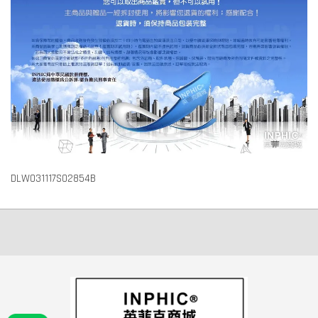
DLW031117S02854B