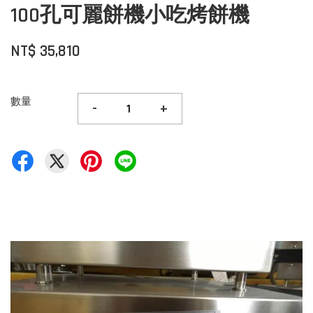
100孔可麗餅機小吃烤餅機
NT$ 35,810
數量
-
+