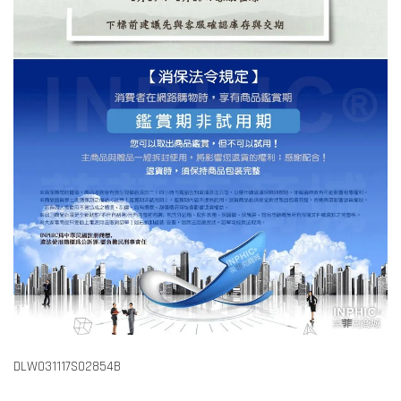
DLW031117S02854B