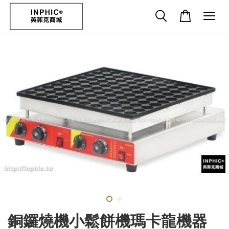
銅鑼燒機小鬆餅機瑪卡龍機器