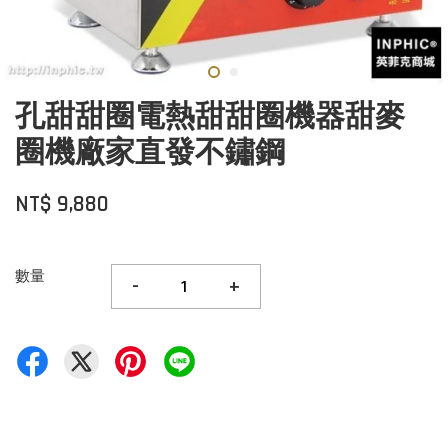
孔甜甜圈電熱甜甜圈機器甜麥
圈機廠家直發不鏽鋼
NT$ 9,880
數量
-
+