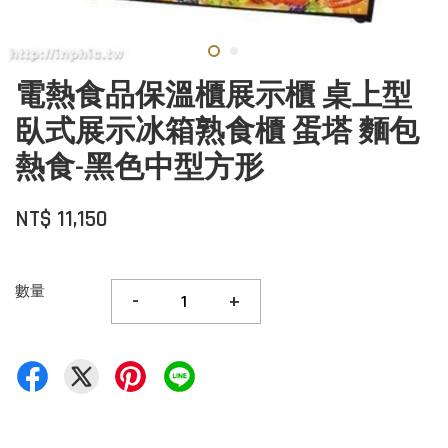
電熱食品保溫櫃展示櫃 桌上型
臥式展示冰箱熟食櫃 蛋塔 麵包
熱食-黑色中型方形
NT$ 11,150
數量
-
+