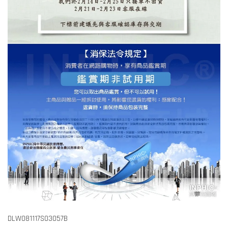
DLW081117S03057B