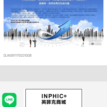
DLW081117S03100B