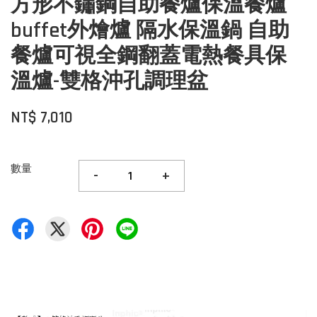
方形不鏽鋼自助餐爐保溫餐爐
buffet外燴爐 隔水保溫鍋 自助
餐爐可視全鋼翻蓋電熱餐具保
溫爐-雙格沖孔調理盆
NT$ 7,010
數量
-
+