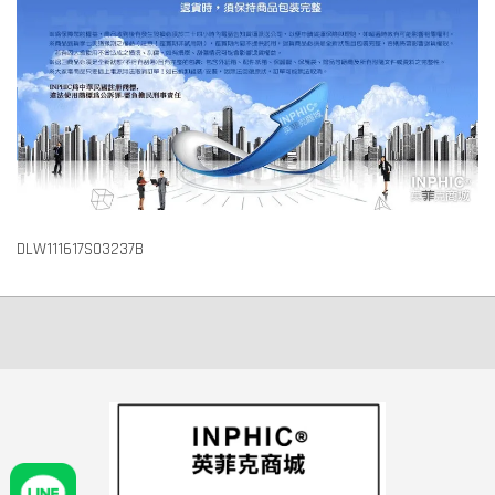
DLW111617S03237B