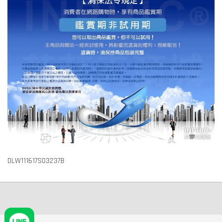
DLW111617S03237B