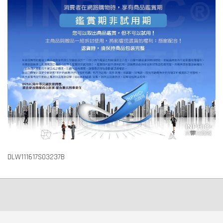
DLW111617S03237B