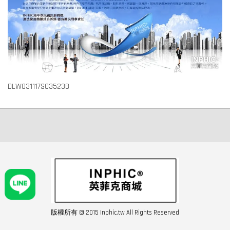
DLW031117S03523B
版權所有 © 2015 Inphic.tw All Rights Reserved