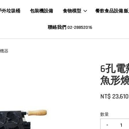
戶外垃圾桶
包裝機設備
食物模型
餐飲食品設備.
聯絡我們 02-28852016
機器
6孔
魚形
NT$ 23,610
數量
-