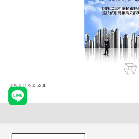
DLW031117S03523B