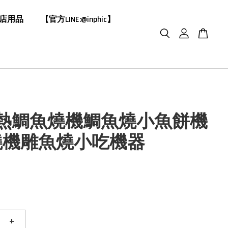
飯店用品
【官方LINE:@inphic】
電熱鯛魚燒機鯛魚燒小魚餅機
燒機雕魚燒小吃機器
+