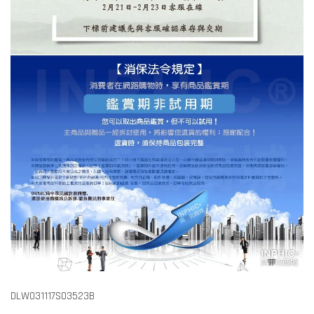
DLW031117S03523B