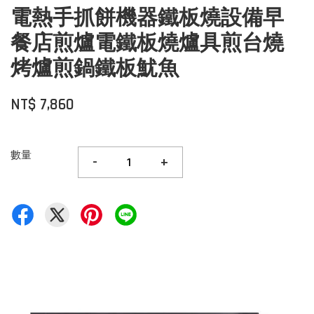
電熱手抓餅機器鐵板燒設備早
餐店煎爐電鐵板燒爐具煎台燒
烤爐煎鍋鐵板魷魚
NT$ 7,860
數量
-
+