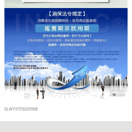
DLW111717S03705B