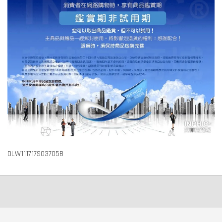
DLW111717S03705B