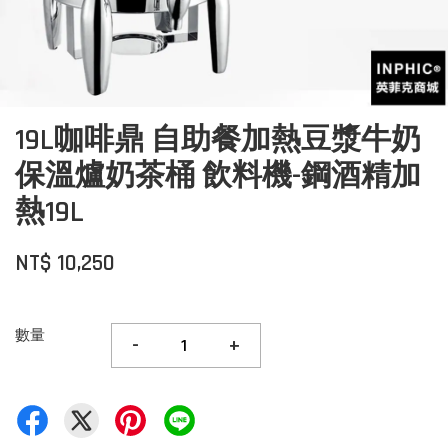
19L咖啡鼎 自助餐加熱豆漿牛奶
保溫爐奶茶桶 飲料機-鋼酒精加
熱19L
NT$ 10,250
數量
-
+