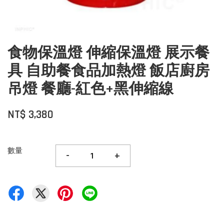
食物保溫燈 伸縮保溫燈 展示餐
具 自助餐食品加熱燈 飯店廚房
吊燈 餐廳-紅色+黑伸縮線
NT$ 3,380
數量
-
+