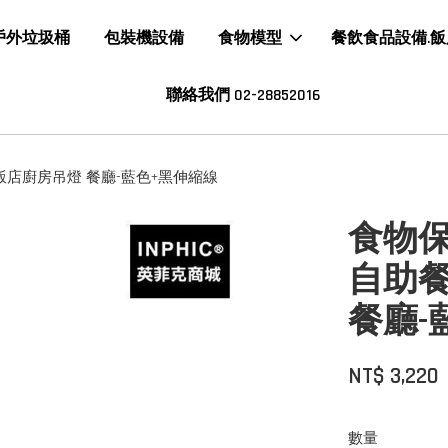
戶外垃圾桶
包裝機設備
食物模型
餐飲食品設備.
聯絡我們 02-28852016
飯店廚房吊燈 餐廳-藍色+黑伸縮線
食物保
自助
餐廳-
NT$ 3,220
數量