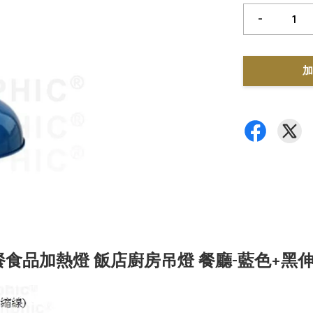
-
加
餐食品加熱燈 飯店廚房吊燈 餐廳-藍色+黑