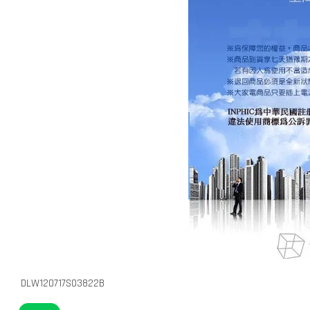
DLW120717S03822B