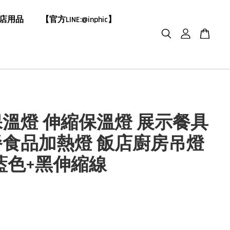
飯店用品
【官方LINE:@inphic】
溫燈 伸縮保溫燈 展示餐具
餐食品加熱燈 飯店廚房吊燈
藍色+黑伸縮線