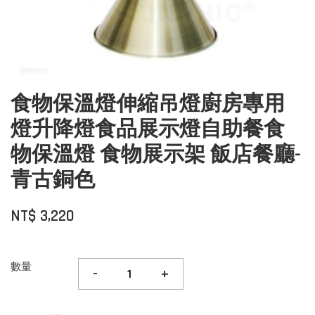
食物保溫燈伸縮吊燈廚房專用
燈升降燈食品展示燈自助餐食
物保溫燈 食物展示架 飯店餐廳-
青古銅色
NT$ 3,220
數量
-
+