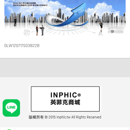
DLW120717S03822B
版權所有 © 2015 Inphic.tw All Rights Reserved