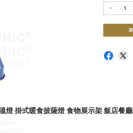
-
加
燈 掛式暖食披薩燈 食物展示架 飯店餐廳