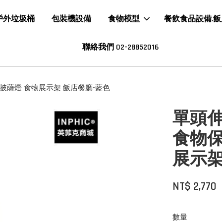
戶外垃圾桶
包裝機設備
食物模型
餐飲食品設備.
聯絡我們 02-28852016
披薩燈 食物展示架 飯店餐廳-藍色
單頭
食物保
展示架
NT$ 2,770
數量