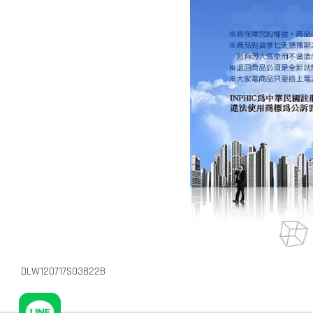
DLW120717S03822B