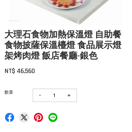
大理石食物加熱保溫燈 自助餐
食物披薩保溫檯燈 食品展示燈
架烤肉燈 飯店餐廳-銀色
NT$ 46,560
數量
-
+