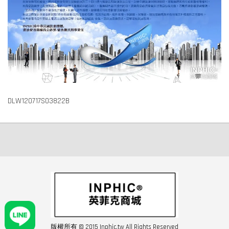
DLW120717S03822B
版權所有 © 2015 Inphic.tw All Rights Reserved