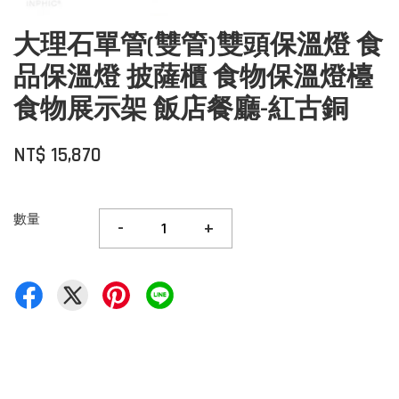
大理石單管(雙管)雙頭保溫燈 食
品保溫燈 披薩櫃 食物保溫燈檯
食物展示架 飯店餐廳-紅古銅
NT$ 15,870
數量
-
+