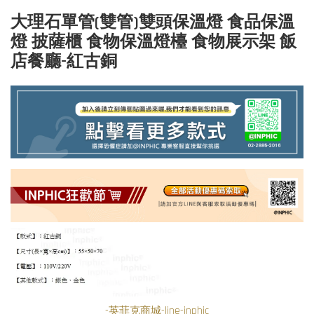
大理石單管(雙管)雙頭保溫燈 食品保溫
燈 披薩櫃 食物保溫燈檯 食物展示架 飯
店餐廳-紅古銅
-英菲克商城-line-inphic