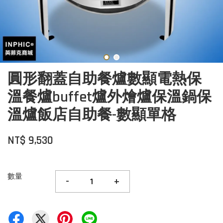
圓形翻蓋自助餐爐數顯電熱保
溫餐爐buffet爐外燴爐保溫鍋保
溫爐飯店自助餐-數顯單格
NT$ 9,530
數量
-
+