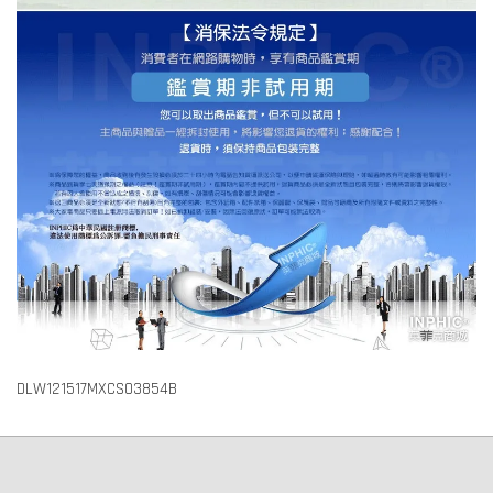
DLW121517MXCS03854B