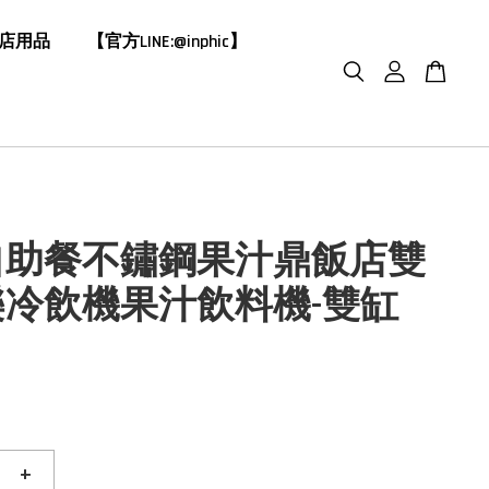
飯店用品
【官方LINE:@inphic】
自助餐不鏽鋼果汁鼎飯店雙
樂冷飲機果汁飲料機-雙缸
+