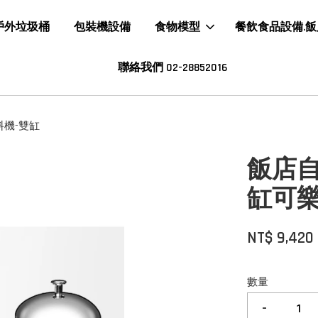
戶外垃圾桶
包裝機設備
食物模型
餐飲食品設備.
聯絡我們 02-28852016
機-雙缸
飯店
缸可
NT$ 9,420
數量
-