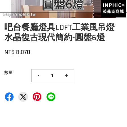
吧台餐廳燈具LOFT工業風吊燈
水晶復古現代簡約-圓盤6燈
NT$ 8,070
數量
-
+