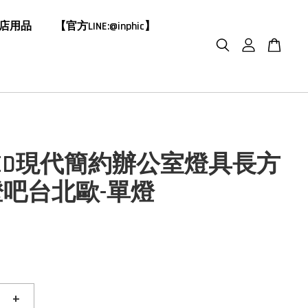
飯店用品
【官方LINE:@inphic】
ED現代簡約辦公室燈具長方
吧台北歐-單燈
+