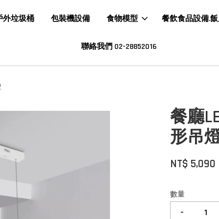
戶外垃圾桶
包裝機設備
食物模型
餐飲食品設備.
聯絡我們 02-28852016
燈
餐廳L
形吊燈
NT$ 5,090
數量
-