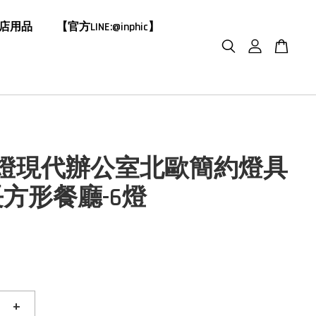
飯店用品
【官方LINE:@inphic】
吊燈現代辦公室北歐簡約燈具
方形餐廳-6燈
+