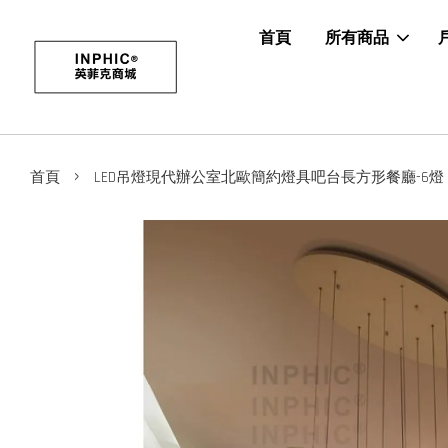
首頁
所有商品
›
首頁
LED吊燈現代辦公室北歐簡約燈具吧台長方形餐廳-6燈