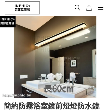
簡約防霧浴室鏡前燈燈防水鏡