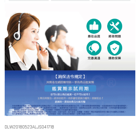
DLW20180523ALJS04171B